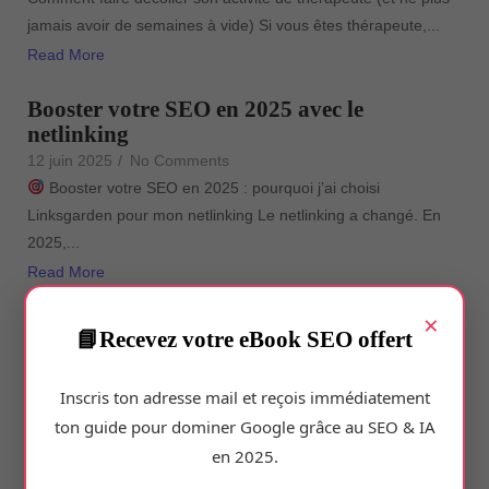
jamais avoir de semaines à vide) Si vous êtes thérapeute,...
Read More
Booster votre SEO en 2025 avec le
netlinking
12 juin 2025
/
No Comments
Booster votre SEO en 2025 : pourquoi j’ai choisi
Linksgarden pour mon netlinking Le netlinking a changé. En
2025,...
Read More
×
Quelle agence web choisir ?
Recevez votre eBook SEO offert
12 juin 2025
/
No Comments
Pourquoi je recommande l’agence web PLIBEO pour votre site
Inscris ton adresse mail et reçois immédiatement
internet (et pourquoi vous devriez leur écrire tout de suite)
ton guide pour dominer Google grâce au SEO & IA
Quand...
en 2025.
Read More