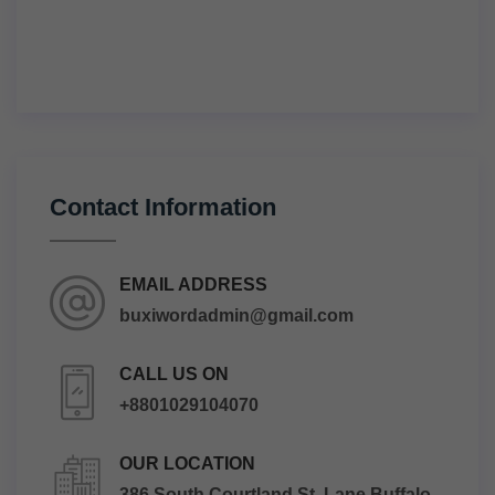
Contact Information
EMAIL ADDRESS
buxiwordadmin@gmail.com
CALL US ON
+8801029104070
OUR LOCATION
386 South Courtland St. Lane Buffalo,