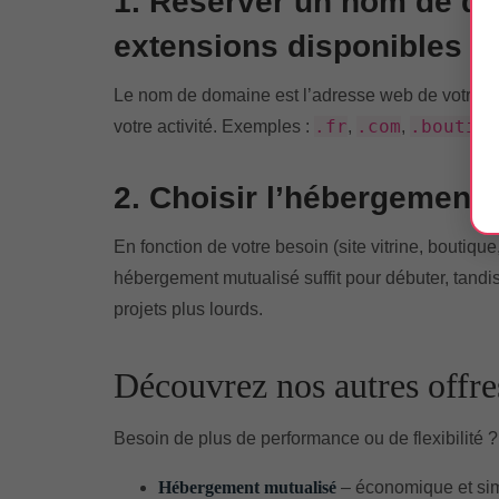
1. Réserver un nom de do
extensions disponibles
Le nom de domaine est l’adresse web de votre si
.fr
.com
.boutiqu
votre activité. Exemples :
,
,
2. Choisir l’hébergement 
En fonction de votre besoin (site vitrine, boutiq
hébergement mutualisé suffit pour débuter, tand
projets plus lourds.
Découvrez nos autres offr
Besoin de plus de performance ou de flexibilité ? 
Hébergement mutualisé
– économique et si