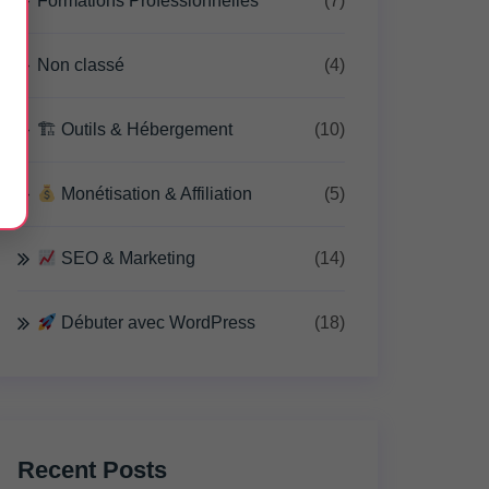
Formations Professionnelles
(7)
Non classé
(4)
🏗 Outils & Hébergement
(10)
Monétisation & Affiliation
(5)
SEO & Marketing
(14)
Débuter avec WordPress
(18)
Recent Posts