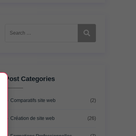
Search
for:
Post Categories
×
Comparatifs site web
(2)
Création de site web
(26)