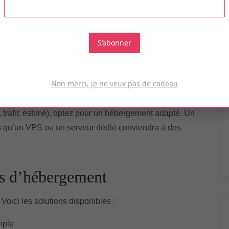
maine : plus de 800
S’abonner
te. Choisissez un nom court, mémorable, et en lien avec
e
.pro
,
.
Non merci, je ne veux pas de cadeau
web adapté à votre projet
ue, trafic estimé), optez pour un hébergement adapté. Un
is qu’un VPS ou un serveur dédié conviendra à des
es d’hébergement
Voici les solutions disponibles :
mple