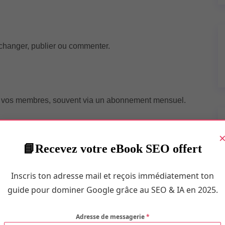
 échanger, publier ou commenter.
à vos membres, souvent via un abonnement mensuel.
Recevez votre eBook SEO offert
exes (gestion, réservations, services dynamiques, etc.).
Inscris ton adresse mail et reçois immédiatement ton
rnet en 5 étapes ?
guide pour dominer Google grâce au SEO & IA en 2025.
Adresse de messagerie
*