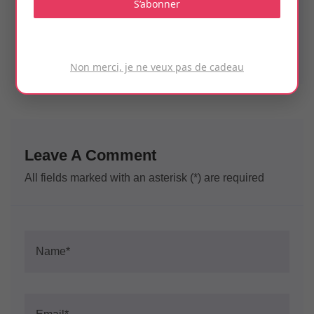
S’abonner
Formation WORDPRESS : Créez votre site
WordPress de rêve
Non merci, je ne veux pas de cadeau
Leave A Comment
All fields marked with an asterisk (*) are required