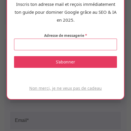
Inscris ton adresse mail et reçois immédiatement
formation SEO
ton guide pour dominer Google grâce au SEO & IA
en 2025.
Adresse de messagerie
*
Leave A Comment
S’abonner
All fields marked with an asterisk (*) are required
Non merci, je ne veux pas de cadeau